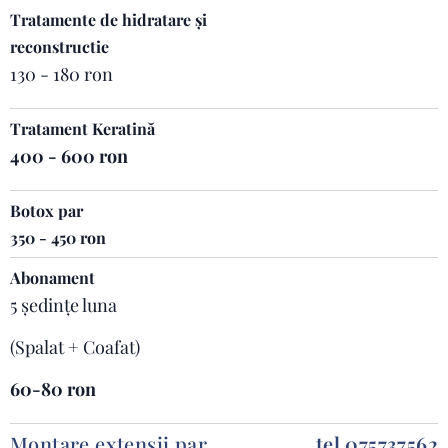
Tratamente de hidratare și
reconstructie
130 - 180 ron
Tratament Keratină
400 - 600 ron
Botox par
350 - 450 ron
Abonament
5 ședințe luna
(Spalat + Coafat)
60-80 ron
Montare extensii par
tel.075737562