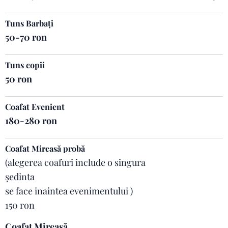
Tuns Barbați
50-70 ron
Tuns copii
50 ron
Coafat Evenient
180-280 ron
Coafat Mireasă probă
(alegerea coafuri include o singura
ședinta
se face inaintea evenimentului )
150 ron
Coafat Mireasă