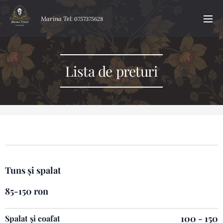
Marina Tel
: 0757375628
Lista de preturi
Tuns și spalat
85-150 ron
100 - 150
Spalat și coafat