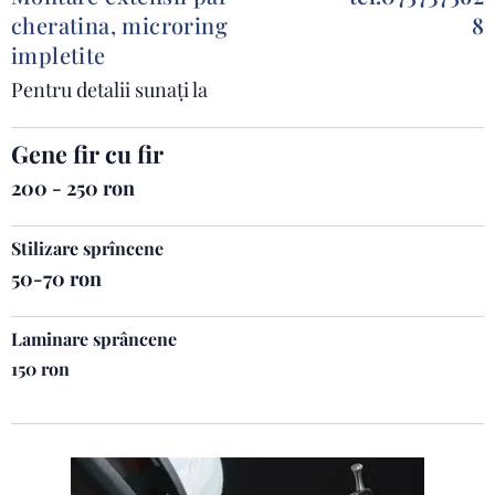
cheratina, microring
8
impletite
Pentru detalii sunați la
Gene fir cu fir
200 - 250 ron
Stilizare sprîncene
50-70 ron
Laminare sprâncene
150 ron